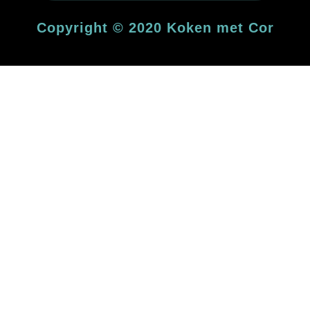
waarbij de juiste keuze van mooie en
het belangrijk om plezier te hebben,
Copyright © 2020 Koken met Cor
creativiteit te uiten. Tijdens het koken is
manier om je te ontspannen en
belangrijk aspect van het leven en is een
gevolg heerlijk eten. Koken is een
gerechten, liefde voor koken, met als
simpel: Ik ben begonnen met simpele
Mijn verhaal is eigenlijk heel gewoon en