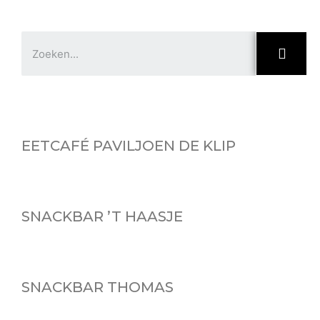
SEA
Showing
Slide
1
of
6
EETCAFÉ PAVILJOEN DE KLIP
SNACKBAR ’T HAASJE
SNACKBAR THOMAS