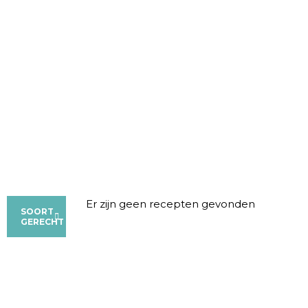
GA
NAAR
DE
INHOUD
Er zijn geen recepten gevonden
SOORT
GERECHT