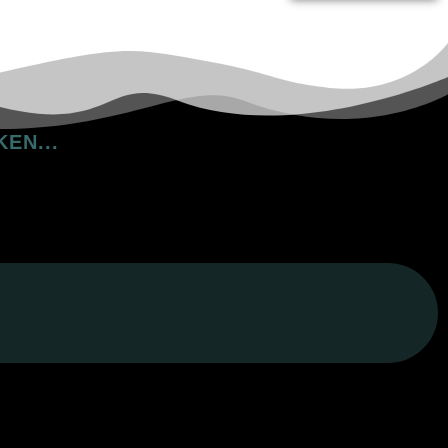
eken
net pluk of zelf nog ergens heb. Het smaakt er niet
ens het koken, en van het eindresultaat, maar dat
deze site verzamel ik recepten van gerechten die ik
 belangrijk om plezier te hebben, waarbij de juiste
t als gevolg heerlijk eten. Koken is een belangrijk