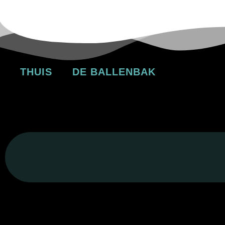
THUIS
DE BALLENBAK
komt dan een volgende keer wel. Ondertussen zet ik
maak. Er zullen dus langzaam aan steeds meer rec
keuze van mooie en verse ingrediënten van groot be
aspect van het leven en is een manier om je te ont
Mijn verhaal is eigenlijk heel gewoon en simpel: I