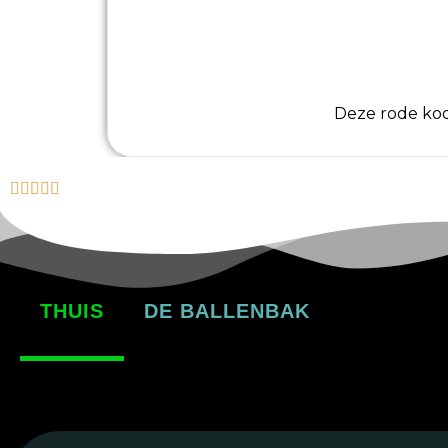
Deze rode koo
THUIS
DE BALLENBAK
komt dan een volgende keer wel. Ondertussen zet ik