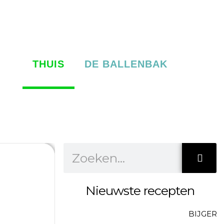
THUIS
DE BALLENBAK
Z
o
e
k
Nieuwste recepten
e
n
S
BIJGERE