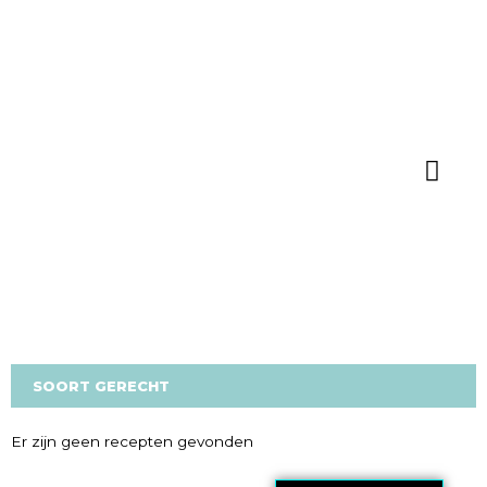
GA
NAAR
DE
INHOUD
DE BALL
SOORT GERECHT
Zoek
Er zijn geen recepten gevonden
naar: