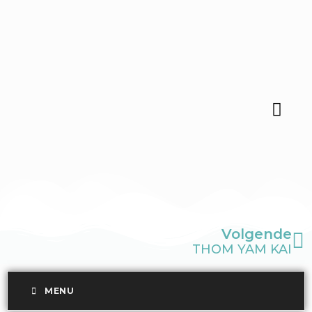
GA
NAAR
DE
INHOUD
DE BALL
V
Volgende
THOM YAM KAI
MENU