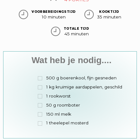
VOORBEREIDINGSTIJD
KOOKTIJD
10 minuten
35 minuten
TOTALE TIJD
45 minuten
Wat heb je nodig....
500
g
boerenkool, fijn gesneden
1
kg
kruimige aardappelen, geschild
1
rookworst
50
g
roomboter
150
ml
melk
1
theelepel
mosterd