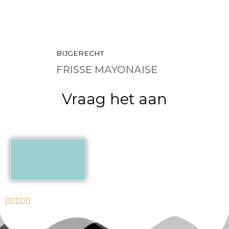
BIJGERECHT
FRISSE MAYONAISE
Vraag het aan
om, toch! Veel plezier met koken...
ergens heb. Het smaakt er niet minder
die ik van internet pluk of zelf nog