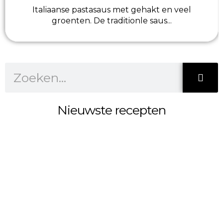
Italiaanse pastasaus met gehakt en veel
groenten. De traditionle saus...
Z
o
e
k
Nieuwste recepten
e
n
S
h
o
w
i
n
g
S
l